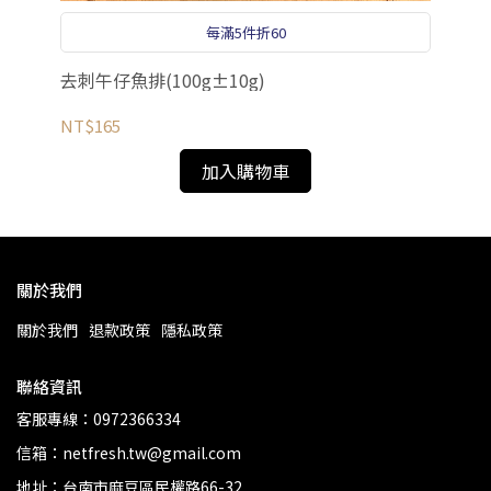
每滿5件折60
去刺午仔魚排(100g±10g)
去刺
NT$165
NT
加入購物車
關於我們
關於我們
退款政策
隱私政策
聯絡資訊
客服專線：0972366334
信箱：netfresh.tw@gmail.com
地址：台南市麻豆區民權路66-32