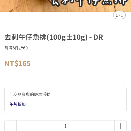
1
/
1
去刺午仔魚排(100g±10g) - DR
每滿5件折60
NT$165
此商品參與的優惠活動
午片折扣