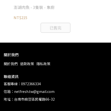
澎湖肉魚 - 3隻裝 - 象廚
澎
NT$215
NT
已售完
關於我們
關於我們
退款政策
隱私政策
聯絡資訊
客服專線：0972366334
信箱：netfresh.tw@gmail.com
地址：台南市麻豆區民權路66-32