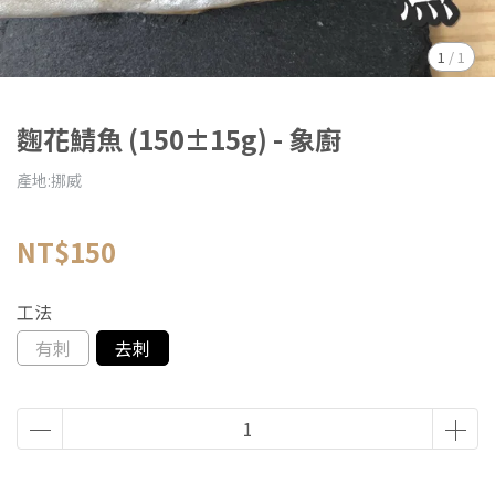
1
/
1
麴花鯖魚 (150±15g) - 象廚
產地:挪威
NT$150
工法
有刺
去刺