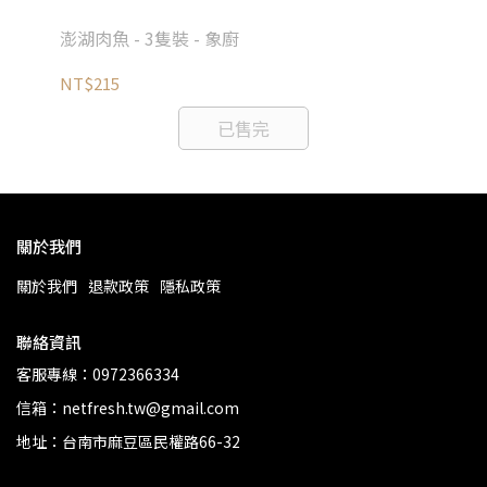
澎湖肉魚 - 3隻裝 - 象廚
澎
NT$215
NT
已售完
關於我們
關於我們
退款政策
隱私政策
聯絡資訊
客服專線：0972366334
信箱：netfresh.tw@gmail.com
地址：台南市麻豆區民權路66-32