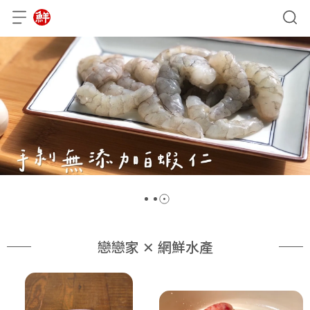
戀戀家 ✕ 網鮮水產